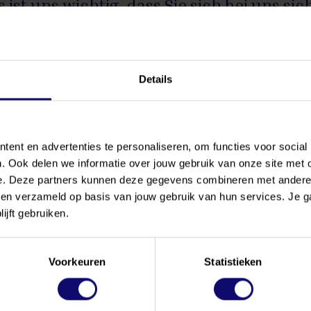
s ist uns wichtig, dass Sie sich bei uns si
 fühlen, wenn Sie mit einem Todesfall k
helfen Ihnen gerne, in dieser aufwühlen
reitungen für den letzten Abschied zu tr
Details
vaartzorg Crematorium ist rund um die U
nden, für Sie erreichbar. Sie können si
ent en advertenties te personaliseren, om functies voor social
ch mit uns in Verbindung setzen:
+31 (0)4
. Ook delen we informatie over jouw gebruik van onze site met 
e. Deze partners kunnen deze gegevens combineren met andere in
bben verzameld op basis van jouw gebruik van hun services. Je 
ijft gebruiken.
Voorkeuren
Statistieken