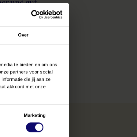
cher und gut
onfrontiert
den Zeit alle
effen.
Over
hr, auch an
ch gerne
 media te bieden en om ons
75 48 61 00
onze partners voor social
formatie die jij aan ze
gaat akkoord met onze
Marketing