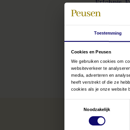
Erlebnis. E
aufgehoben
werden. Wir 
Vorbe
Toestemming
Peusen Uit
Cookies en Peusen
Wochene
We gebruiken cookies om cont
telefonis
websiteverkeer te analyseren
media, adverteren en analys
heeft verstrekt of die ze he
cookies als je onze website bl
Toestemmingsselectie
Noodzakelijk