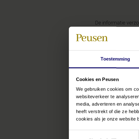
De informatie verzo
geadresseerde en 
vermenigvuldiging, 
voorafgaande schrif
Toestemming
Peusen Uitvaartzorg
verzonden e-mailber
garanderen dat een 
Cookies en Peusen
overgebracht zonde
We gebruiken cookies om cont
mailbericht niet aan
websiteverkeer te analyseren
retourneren aan de 
media, adverteren en analys
heeft verstrekt of die ze he
Peusen Uitvaartzor
cookies als je onze website bl
voorwaarden, waari
juli 2017 gedepone
Toestemmingsselectie