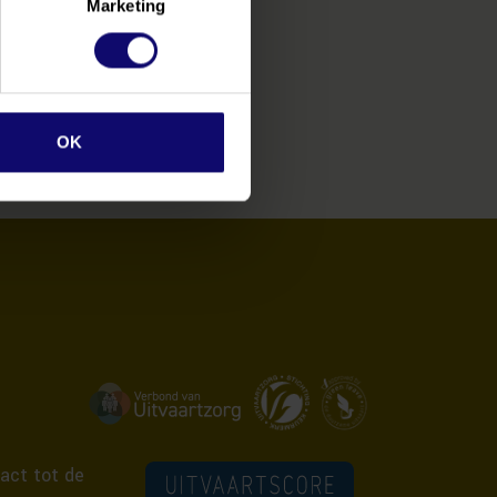
Marketing
orwaarden
OK
act tot de