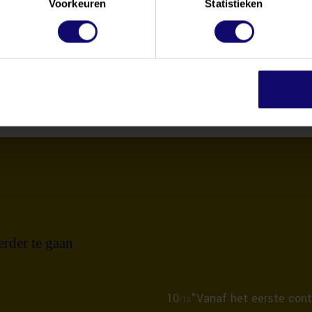
Voorkeuren
Statistieken
rwaarden kunt u downloaden middels deze link:
Algemene Vo
vacy Statement
10
"Vanaf het eerste cont
/10