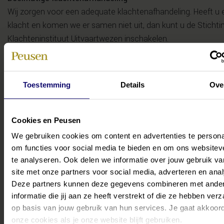
Wij zorgen voor een adequate klachtenafhandeling. Heeft u 
klacht en komen we er samen niet uit, dan kunt u de Stichti
Klachteninstituut Uitvaartwezen inschakelen.
Jaarlijks klanttevredenheidsonderzoek
Uw tevredenheid als klant staat voorop. Daarom vragen wij n
Toestemming
Details
Ove
uitvaart feedback aan de opdrachtgever en voeren wij mini
keer per jaar een klanttevredenheidsonderzoek uit.
Cookies en Peusen
We gebruiken cookies om content en advertenties te persona
om functies voor social media te bieden en om ons websitev
Bekijk de website van NaVU voor meer informatie
te analyseren. Ook delen we informatie over jouw gebruik v
exameninstituut in de uitvaartzorg.
site met onze partners voor social media, adverteren en ana
Zo waarborgen we kwaliteit en deskundighe
Deze partners kunnen deze gegevens combineren met ande
informatie die jij aan ze heeft verstrekt of die ze hebben ver
op basis van jouw gebruik van hun services. Je gaat akkoor
Integriteit spreekt voor ons vanze
onze cookies als je onze website blijft gebruiken.