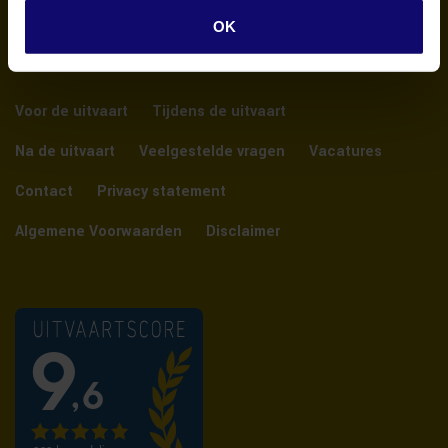
OK
Voor de uitvaart
Tijdens de uitvaart
Na de uitvaart
Veelgestelde vragen
Vacatures
Contact
Privacy statement
Algemene Voorwaarden
Disclaimer