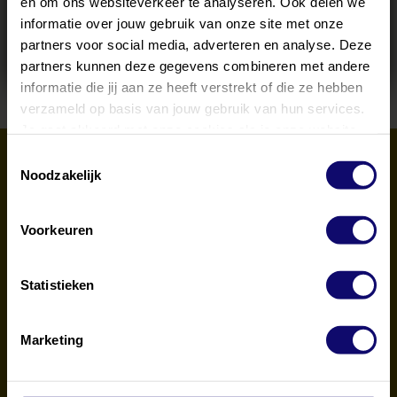
en om ons websiteverkeer te analyseren. Ook delen we
informatie over jouw gebruik van onze site met onze
Stuur ons uw bericht
partners voor social media, adverteren en analyse. Deze
partners kunnen deze gegevens combineren met andere
informatie die jij aan ze heeft verstrekt of die ze hebben
verzameld op basis van jouw gebruik van hun services.
Je gaat akkoord met onze cookies als je onze website
blijft gebruiken.
Toestemmingsselectie
Noodzakelijk
Voorkeuren
Statistieken
Marketing