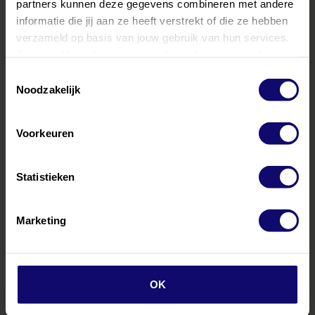
partners kunnen deze gegevens combineren met andere
informatie die jij aan ze heeft verstrekt of die ze hebben
verzameld op basis van jouw gebruik van hun services.
Je gaat akkoord met onze cookies als je onze website
blijft gebruiken.
Toestemmingsselectie
Noodzakelijk
Voorkeuren
Statistieken
Marketing
OK