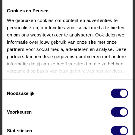
Peusen houden we daar rekening mee. We horen graag
Cookies en Peusen
van nabestaanden wat zij belangrijk vinden, welke sfeer zij
tijdens de uitvaart willen overbrengen. Zodat de
We gebruiken cookies om content en advertenties te
herinnering aan de uitvaart helpt om hoopvoller de
personaliseren, om functies voor social media te bieden
en om ons websiteverkeer te analyseren. Ook delen we
toekomst in te gaan.”
informatie over jouw gebruik van onze site met onze
Peusen Uitvaartzorg | Crematorium gebruikt al langere tijd
partners voor social media, adverteren en analyse. Deze
partners kunnen deze gegevens combineren met andere
foto’s van klaprozen in haar communicatie. De klaproos
informatie die jij aan ze heeft verstrekt of die ze hebben
verbeeldt namelijk kwetsbaarheid, maar ook
verzameld op basis van jouw gebruik van hun services.
onverzettelijkheid in het bieden van hulp, om
Je gaat akkoord met onze cookies als je onze website
nabestaanden zo goed mogelijk bij te staan tijdens de
blijft gebruiken.
Toestemmingsselectie
moeilijke dagen rond het laatste afscheid. Immers, hoe
Noodzakelijk
teer een klaproos er ook uitziet, het is een symbool van
troost, kracht en bezinning op het vergankelijke. Onlangs
Voorkeuren
is de illustratie van een klaproos zelfs definitief in het logo
van het bedrijf opgenomen.
Statistieken