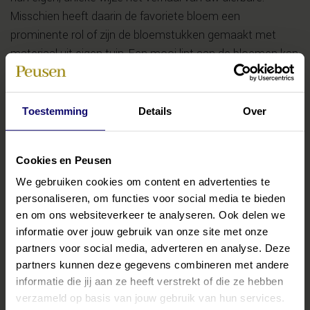
Misschien heeft daarin de favoriete bloem een
prominente rol of zijn de bloemstukken gemaakt met
materiaal uit eigen tuin. Een mooi lint aan de bloemen kan
het verhaal met woorden versterken. Wij helpen u, in
samenwerking met professionele bloemisten met
specialistische ervaring in rouwbloemwerken, om uw
Toestemming
Details
Over
wensen te vertalen naar een passend rouwarrangement.
Lees
hier
meer over de bloemsoorten en bindwijzes.
Cookies en Peusen
We gebruiken cookies om content en advertenties te
Wilt u condoleance uiten aan de nabestaanden?
personaliseren, om functies voor social media te bieden
Wij informeren u graag over de keuze met betrekking tot
en om ons websiteverkeer te analyseren. Ook delen we
de bloemen die de familie gemaakt heeft. Ook adviseren
informatie over jouw gebruik van onze site met onze
we over het beste moment voor levering. De
partners voor social media, adverteren en analyse. Deze
uitvaartverzorgers van Peusen geven de bloemen een
partners kunnen deze gegevens combineren met andere
mooi plek bij het afscheid.
informatie die jij aan ze heeft verstrekt of die ze hebben
verzameld op basis van jouw gebruik van hun services.